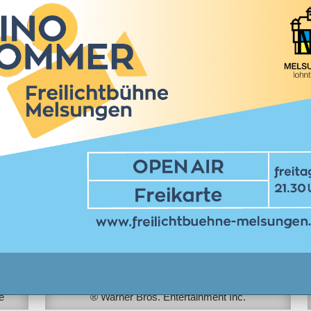
Info
Freitag, 31.07. | 21.30 Uhr
Matrix
e
® Warner Bros. Entertainment Inc.