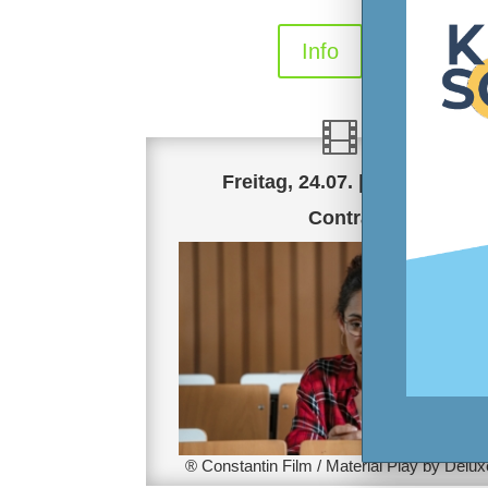
Info
Freitag, 24.07. | 21.30 Uhr
Contra
® Constantin Film / Material Play by Delux